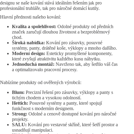
designu se naše kování stává ideálním řešením jak pro
profesionální truhláře, tak pro náročné domácí kutily.
Hlavní přednosti našeho kování:
Kvalita a spolehlivost:
Odolné produkty od předních
značek zaručují dlouhou životnost a bezproblémový
chod.
Široká nabídka:
Kování pro zásuvky, posuvné
systémy, panty, drátěné koše, výklopy a mnoho dalšího.
Moderní design:
Esteticky promyšlené komponenty,
které zvyšují atraktivitu každého kusu nábytku.
Jednoduchá montáž:
Navrženo tak, aby šetřilo váš čas
a optimalizovalo pracovní procesy.
Nabízíme produkty od ověřených výrobců:
Blum:
Precizní řešení pro zásuvky, výklopy a panty s
tichým chodem a vysokou odolností.
Hettich:
Posuvné systémy a panty, které spojují
funkčnost s moderním designem.
Strong:
Odolné a cenově dostupné kování pro náročné
projekty.
SALU:
Kování pro vestavné skříně, které šetří prostor a
usnadňují manipulaci.