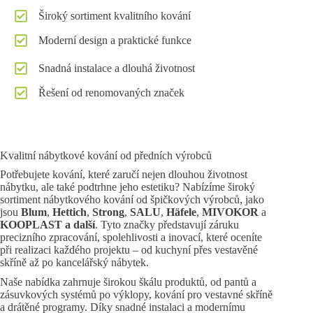
Široký sortiment kvalitního kování
Moderní design a praktické funkce
Snadná instalace a dlouhá životnost
Řešení od renomovaných značek
Kvalitní nábytkové kování od předních výrobců
Potřebujete kování, které zaručí nejen dlouhou životnost
nábytku, ale také podtrhne jeho estetiku? Nabízíme široký
sortiment nábytkového kování od špičkových výrobců, jako
jsou
Blum
,
Hettich
,
Strong
,
SALU
,
Häfele
,
MIVOKOR
a
KOOPLAST a další
. Tyto značky představují záruku
precizního zpracování, spolehlivosti a inovací, které oceníte
při realizaci každého projektu – od kuchyní přes vestavěné
skříně až po kancelářský nábytek.
Naše nabídka zahrnuje širokou škálu produktů, od pantů a
zásuvkových systémů po výklopy, kování pro vestavné skříně
a drátěné programy. Díky snadné instalaci a modernímu