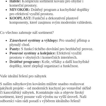
Häfele:
Komplexní sortiment kování pro obytné i
komerční prostory.
MIVOKOR:
Drátěný program a kuchyňské doplňky
pro efektivní využití prostoru.
KOOPLAST:
Funkční a dekorativní plastové
komponenty, které zaujmou svým moderním vzhledem.
Co všechno zahrnuje náš sortiment?
Zásuvkové systémy a výklopy:
Pro snadný přístup a
plynulý chod.
Panty:
S funkcí tichého dovírání pro bezhlučný provoz.
Posuvné systémy a kolejnice:
Efektivní využití
prostoru v obytných i komerčních interiérech.
Drátěné programy:
Koše, věšáky a další kuchyňské
doplňky, které zlepšují organizaci a funkčnost.
Vaše ideální řešení pro nábytek
S naším nábytkovým kováním můžete snadno realizovat
jakýkoli projekt – od moderních kuchyní po vestavěné skříně
či kancelářský nábytek. Kontaktujte nás a objevte široký
sortiment, který posune vaši výrobu na vyšší úroveň. Naši
odborníci vám rádi poradí s výběrem ideálního řešení!