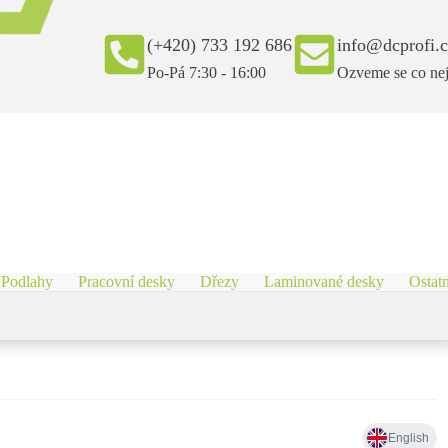
(+420) 733 192 686
info@dcprofi.
Po-Pá 7:30 - 16:00
Ozveme se co nej
Podlahy
Pracovní desky
Dřezy
Laminované desky
Ostatn