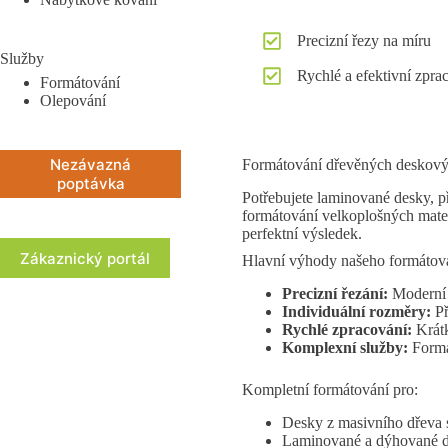
Precizní řezy na míru
Služby
Rychlé a efektivní zpra
Formátování
Olepování
Nezávazná
Formátování dřevěných deskových
poptávka
Potřebujete laminované desky, p
formátování velkoplošných mater
perfektní výsledek.
Zákaznický portál
Hlavní výhody našeho formátov
Precizní řezání:
Moderní 
Individuální rozměry:
Př
Rychlé zpracování:
Krátk
Komplexní služby:
Formát
Kompletní formátování pro:
Desky z masivního dřeva 
Laminované a dýhované d