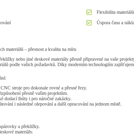
Flexibilita materiálů
cování
Úspora času a nákl
 materiálů – přesnost a kvalita na míru
řekližky nebo jiné deskové materiály přesně připravené na vaše projek
iálů podle vašich požadavků. Díky moderním technologiím zajišťujeme p
ání:
CNC stroje pro dokonale rovné a přesné řezy.
izpůsobení přesně vašim projektům.
é dodací lhůty i pro náročné zakázky.
ování i následné olepování a další opracování na jednom místě.
spárovky a překližky.
eskové materiály.