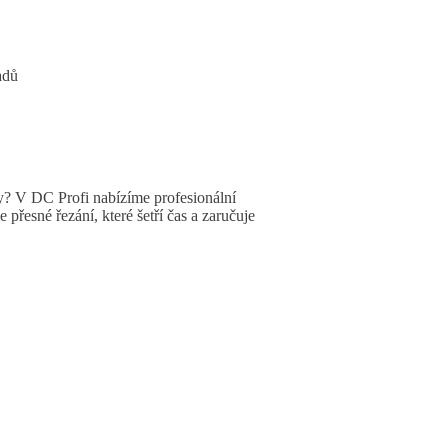
adů
ty? V DC Profi nabízíme profesionální
řesné řezání, které šetří čas a zaručuje