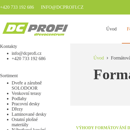
+420 733 192 686
INFO@DCPROFI.CZ
Úvod
F
Kontakty
info@dcprofi.cz
Úvod
Formátová
+420 733 192 686
Form
Sortiment
Dveře a zárubně
SOLODOOR
Venkovní terasy
Podlahy
Pracovní desky
Dřezy
Laminované desky
Ostatní plošné
materiály
VÝHODY FORMÁTOVÁNÍ DŘ
Nábytkové kování