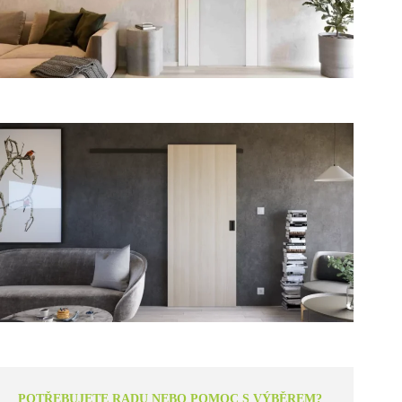
POTŘEBUJETE RADU NEBO POMOC S VÝBĚREM?