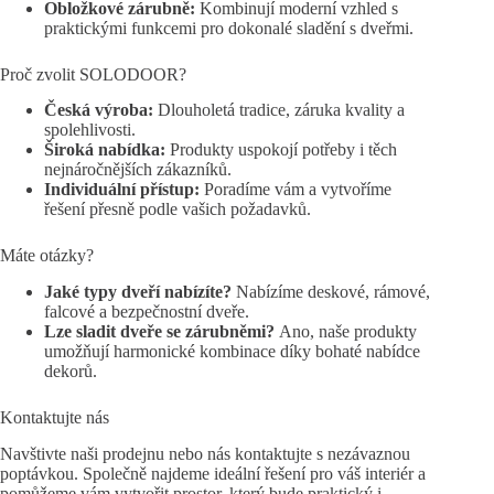
Obložkové zárubně:
Kombinují moderní vzhled s
praktickými funkcemi pro dokonalé sladění s dveřmi.
Proč zvolit SOLODOOR?
Česká výroba:
Dlouholetá tradice, záruka kvality a
spolehlivosti.
Široká nabídka:
Produkty uspokojí potřeby i těch
nejnáročnějších zákazníků.
Individuální přístup:
Poradíme vám a vytvoříme
řešení přesně podle vašich požadavků.
Máte otázky?
Jaké typy dveří nabízíte?
Nabízíme deskové, rámové,
falcové a bezpečnostní dveře.
Lze sladit dveře se zárubněmi?
Ano, naše produkty
umožňují harmonické kombinace díky bohaté nabídce
dekorů.
Kontaktujte nás
Navštivte naši prodejnu nebo nás kontaktujte s nezávaznou
poptávkou. Společně najdeme ideální řešení pro váš interiér a
pomůžeme vám vytvořit prostor, který bude praktický i