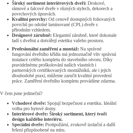
Široký sortiment interiérových dveří:
Deskové,
rámové a falcové dveře v různých stylech, dekorech a
povrchových úpravách.
Kvalitní povrchy:
Od cenově dostupných foliovaných
povrchů po odolné laminované (CPL) dveře s
přírodním vzhledem.
Designové zárubně:
Elegantní zárubně, které dokonale
ladí s dveřmi a dotvářejí estetiku vašeho prostoru.
Profesionální zaměření a montáž:
Na správné
fungování dveřního křídla má jednoznačně vliv správná
instalace celého kompletu do stavebního otvoru. Díky
pravidelnému proškolování našich vlastních i
partnerských certifikovaných montážníků, ale i jejich
dlouhodobé praxi, můžeme zaručit kvalitní provedení
práce. Zaměření dveřního kompletu provádíme zdarma.
V čem jsme jedineční?
Vchodové dveře:
Spojují bezpečnost a estetiku. Ideální
volba pro bytové domy.
Interiérové dveře: Široký sortiment, který tvoří
design každého interiéru.
Speciální dveře:
Protipožární, zvukově izolační a další
řešení přizpůsobené na míru.